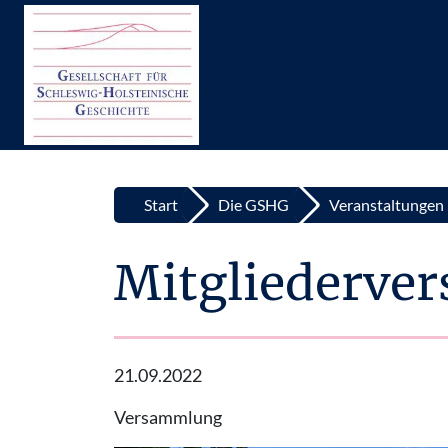
Top
Zum Inhalt springen
Start
Die GSHG
Veranstaltungen
Mitgliederv
21.09.2022
Versammlung