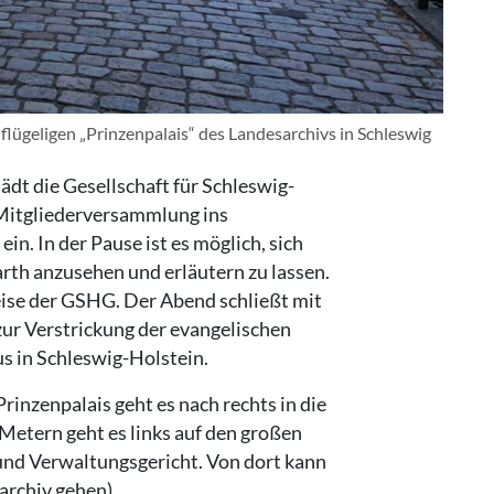
ügeligen „Prinzenpalais“ des Landesarchivs in Schleswig
dt die Gesellschaft für Schleswig-
 Mitgliederversammlung ins
in. In der Pause ist es möglich, sich
arth anzusehen und erläutern zu lassen.
eise der GSHG. Der Abend schließt mit
ur Verstrickung der evangelischen
us in Schleswig-Holstein.
Prinzenpalais geht es nach rechts in die
etern geht es links auf den großen
nd Verwaltungsgericht. Von dort kann
archiv gehen).