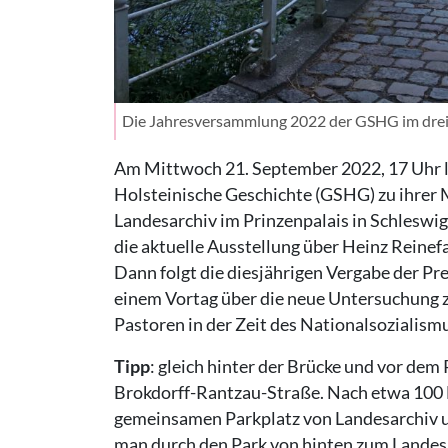
Die Jahresversammlung 2022 der GSHG im dreifl
Am Mittwoch 21. September 2022, 17 Uhr lä
Holsteinische Geschichte (GSHG) zu ihrer
Landesarchiv im Prinzenpalais in Schleswig e
die aktuelle Ausstellung über Heinz Reinef
Dann folgt die diesjährigen Vergabe der Pr
einem Vortag über die neue Untersuchung z
Pastoren in der Zeit des Nationalsozialism
Tipp
: gleich hinter der Brücke und vor dem 
Brokdorff-Rantzau-Straße. Nach etwa 100 M
gemeinsamen Parkplatz von Landesarchiv u
man durch den Park von hinten zum Landes