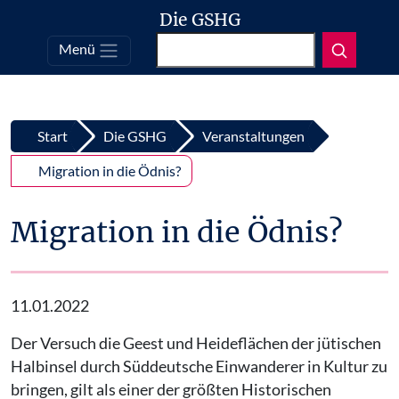
Die GSHG
Suchen
Menü
Top
Zum Inhalt springen
Start
Die GSHG
Veranstaltungen
Migration in die Ödnis?
Migration in die Ödnis?
11.01.2022
Der Versuch die Geest und Heideflächen der jütischen
Halbinsel durch Süddeutsche Einwanderer in Kultur zu
bringen, gilt als einer der größten Historischen