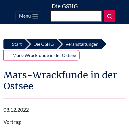
Die GSHG
Suchen
Menü
Top
Zum Inhalt springen
Start
Die GSHG
Veranstaltungen
Mars-Wrackfunde in der Ostsee
Mars-Wrackfunde in der
Ostsee
08.12.2022
Vortrag