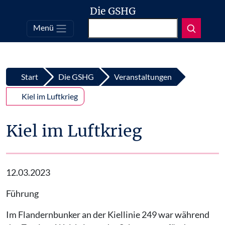
Die GSHG
Suchen
Menü
Top
Zum Inhalt springen
Start
Die GSHG
Veranstaltungen
Kiel im Luftkrieg
Kiel im Luftkrieg
12.03.2023
Führung
Im Flandernbunker an der Kiellinie 249 war während