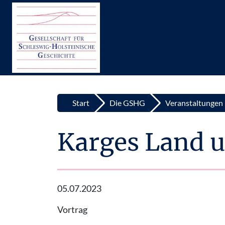
Top
Zum Inhalt springen
Start
Die GSHG
Veranstaltungen
Karges Land u
05.07.2023
Vortrag