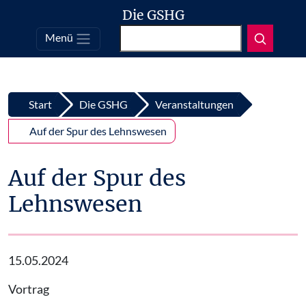
Die GSHG
Suchen
Menü
Top
Zum Inhalt springen
Start
Die GSHG
Veranstaltungen
Auf der Spur des Lehnswesen
Auf der Spur des
Lehnswesen
15.05.2024
Vortrag