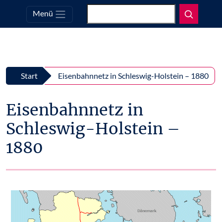
Suchen
Menü
Top
Zum Inhalt springen
Start
Eisenbahnnetz in Schleswig-Holstein – 1880
Eisenbahnnetz in
Schleswig-Holstein –
1880