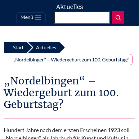
Aktuelles
Suchen
Menü
Top
Zum Inhalt springen
Start
Aktuelles
„Nordelbingen“ – Wiedergeburt zum 100. Geburtstag?
„Nordelbingen“ –
Wiedergeburt zum 100.
Geburtstag?
Hundert Jahre nach dem ersten Erscheinen 1923 soll
„Nordelbingen“ als Jahrbuch für Kunst und Kultur in