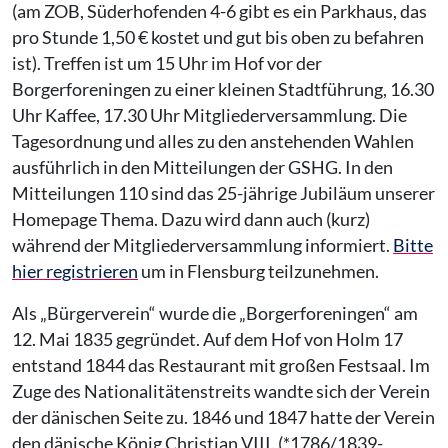
(am ZOB, Süderhofenden 4-6 gibt es ein Parkhaus, das
pro Stunde 1,50 € kostet und gut bis oben zu befahren
ist). Treffen ist um 15 Uhr im Hof vor der
Borgerforeningen zu einer kleinen Stadtführung, 16.30
Uhr Kaffee, 17.30 Uhr Mitgliederversammlung. Die
Tagesordnung und alles zu den anstehenden Wahlen
ausführlich in den Mitteilungen der GSHG. In den
Mitteilungen 110 sind das 25-jährige Jubiläum unserer
Homepage Thema. Dazu wird dann auch (kurz)
während der Mitgliederversammlung informiert.
Bitte
hier registrieren
um in Flensburg teilzunehmen.
Als „Bürgerverein“ wurde die „Borgerforeningen“ am
12. Mai 1835 gegründet. Auf dem Hof von Holm 17
entstand 1844 das Restaurant mit großen Festsaal. Im
Zuge des Nationalitätenstreits wandte sich der Verein
der dänischen Seite zu. 1846 und 1847 hatte der Verein
den dänische König Christian VIII. (*1786/1839-