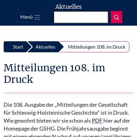
Aktuelles
Suchen
Menü
Top
Zum Inhalt springen
Start
Aktuelles
Mitteilungen 108. im Druck
Mitteilungen 108. im
Druck
Die 108. Ausgabe der „Mitteilungen der Gesellschaft
für Schleswig-Holsteinische Geschichte“ ist in Druck.
Wie gewohnt bieten wir sie schon als
PDF
hier auf der
Homepage der GSHG. Die Frühjahrsausgabe beginnt
mit einem ehrenden Nachruf auf unseren langjährigen