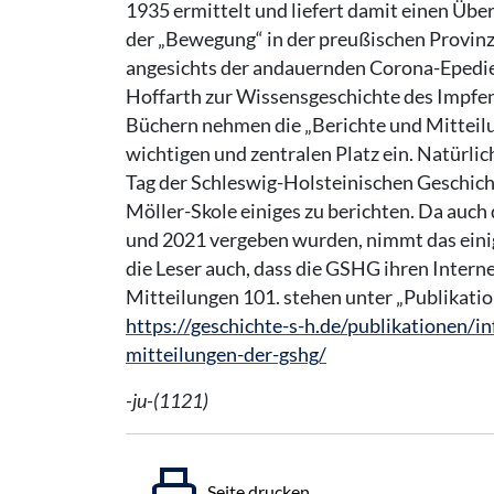
1935 ermittelt und liefert damit einen Übe
der „Bewegung“ in der preußischen Provinz
angesichts der andauernden Corona-Epedie
Hoffarth zur Wissensgeschichte des Impfe
Büchern nehmen die „Berichte und Mitteilu
wichtigen und zentralen Platz ein. Natürlic
Tag der Schleswig-Holsteinischen Geschicht
Möller-Skole einiges zu berichten. Da auch 
und 2021 vergeben wurden, nimmt das eini
die Leser auch, dass die GSHG ihren Internet
Mitteilungen 101. stehen unter „Publikatio
https://geschichte-s-h.de/publikationen/i
mitteilungen-der-gshg/
-ju-(1121)
Seite drucken