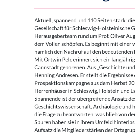
Aktuell, spannend und 110 Seiten stark: di
Gesellschaft für Schleswig-Holsteinische Ge
Herausgeberteam rund um Prof. Oliver Au
dem Vollen schöpfen. Es beginnt mit einer 
nämlich den Nachruf auf den bedeutenden
Mit Ortwin Pelc erinnert sich ein langjähr
Cannstadt geborenen. Aus „Geschichte und 
Henning Andresen. Er stellt die Ergebnisse
Prospektionskampagne aus dem Herbst 2018
Herrenhäuser in Schleswig, Holstein und L
Spannende ist der übergreifende Ansatz des
Geschichtswissenschaft, Archäologie und h
die Frage zu beantworten, was blieb von d
Spuren haben sie in ihrem Umfeld hinterlas
Aufsatz die Mitgliederstärken der Ortsgr