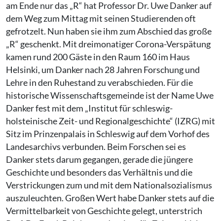
am Ende nur das „R“ hat Professor Dr. Uwe Danker auf
dem Weg zum Mittag mit seinen Studierenden oft
gefrotzelt. Nun haben sie ihm zum Abschied das große
„R“ geschenkt. Mit dreimonatiger Corona-Verspätung
kamen rund 200 Gäste in den Raum 160 im Haus
Helsinki, um Danker nach 28 Jahren Forschung und
Lehre in den Ruhestand zu verabschieden. Für die
historische Wissenschaftsgemeinde ist der Name Uwe
Danker fest mit dem „Institut für schleswig-
holsteinische Zeit- und Regionalgeschichte“ (IZRG) mit
Sitz im Prinzenpalais in Schleswig auf dem Vorhof des
Landesarchivs verbunden. Beim Forschen sei es
Danker stets darum gegangen, gerade die jüngere
Geschichte und besonders das Verhältnis und die
Verstrickungen zum und mit dem Nationalsozialismus
auszuleuchten. Großen Wert habe Danker stets auf die
Vermittelbarkeit von Geschichte gelegt, unterstrich