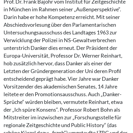
Prof. Dr. Frank Bajohr vom Institut für Zeitgeschichte
in München im Rahmen seiner „Außenperspektive“.
Darin habe er hohe Kompetenz erreicht. Mit seiner
Abschiedsvorlesung über den Parlamentarischen
Untersuchungsausschuss des Landtages 1963 zur
Verwicklung der Polizei in NS-Gewaltverbrechen
unterstrich Danker dies erneut. Der Präsident der
Europa-Universität, Professor Dr. Werner Reinhart,
hob zusätzlich hervor, dass Danker als einer der
Letzten der Gründergeneration der Uni deren Profil
entscheidend geprägt habe. Vier Jahre war Danker
Vorsitzender des akademischen Senates, 14 Jahre
leitete er den Promotionsausschuss. Auch „Danker-
Sprüche“ würden bleiben, vermutete Reinhart, etwa
der „Ich spüre Konsens“. Professor Robert Bohn als
Mitstreiter im inzwischen zur „Forschungsstelle für
regionale Zeitgeschichte und Public History“ (das
schöne Kürzel dazu: „frzph“) umgetaufte IZRG und der