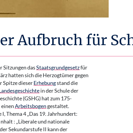
r Aufbruch für Sc
r Sitzungen das
Staatsgrundgesetz
für
ärz hatten sich die Herzogtümer gegen
 Spitze dieser
Erhebung
stand die
 Landesgeschichte
in der Schule der
Geschichte (GSHG) hat zum 175-
s einen
Arbeitsbogen
gestaltet.
e I, Thema 4 „Das 19. Jahrhundert:
nhalt : „Liberale und nationale
der Sekundarstufe II kann der