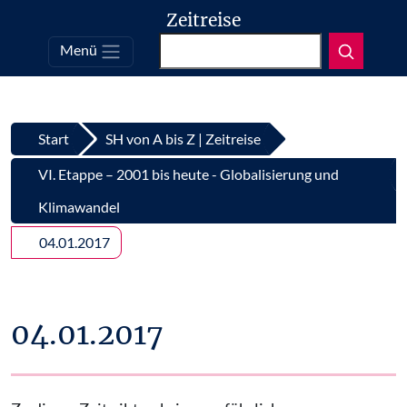
Zeitreise
Suchen
Menü
Top
Zum Inhalt springen
Start
SH von A bis Z | Zeitreise
VI. Etappe – 2001 bis heute - Globalisierung und
Klimawandel
04.01.2017
04.01.2017