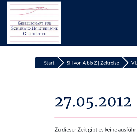
Top
Zum Inhalt springen
Start
SH von A bis Z | Zeitreise
VI
27.05.2012
Zu dieser Zeit gibt es keine ausfü