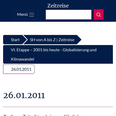
Zeitreise
Suchen
Menü
Top
Zum Inhalt springen
Start
SH von A bis Z | Zeitreise
VI. Etappe – 2001 bis heute - Globalisierung und
Klimawandel
26.01.2011
26.01.2011