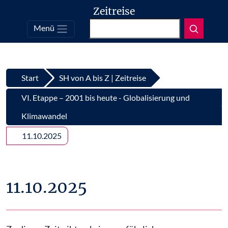
Zeitreise
Suchen
Menü
Top
Zum Inhalt springen
Start
SH von A bis Z | Zeitreise
VI. Etappe – 2001 bis heute - Globalisierung und
Klimawandel
11.10.2025
11.10.2025