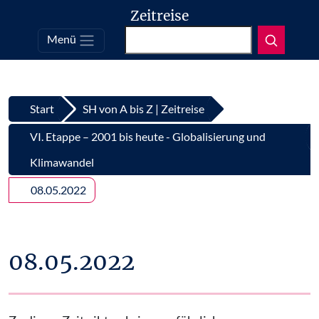
Zeitreise
Suchen
Menü
Top
Zum Inhalt springen
Start
SH von A bis Z | Zeitreise
VI. Etappe – 2001 bis heute - Globalisierung und
Klimawandel
08.05.2022
08.05.2022