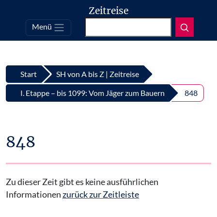
Zeitreise
Suchen
Menü
Top
Zum Inhalt springen
Start
SH von A bis Z | Zeitreise
I. Etappe – bis 1099: Vom Jäger zum Bauern
848
848
Zu dieser Zeit gibt es keine ausführlichen
Informationen
zurück zur Zeitleiste