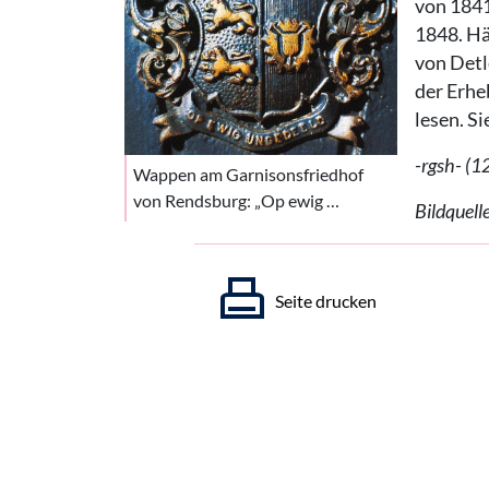
von 1841
1848. Häu
von Detl
der Erhe
lesen. S
-rgsh- (
Wappen am Garnisonsfriedhof
von Rendsburg: „Op ewig …
Bildquell
Seite drucken