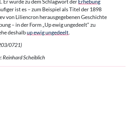
. Er wurde zu dem Schlagwort der
Erhebung
figer ist es – zum Beispiel als Titel der 1898
ev von Liliencron herausgegebenen Geschichte
bung – in der Form „Up ewig ungedeelt“ zu
iehe deshalb
up ewig ungedeelt
.
1203/0721)
e: Reinhard Scheiblich