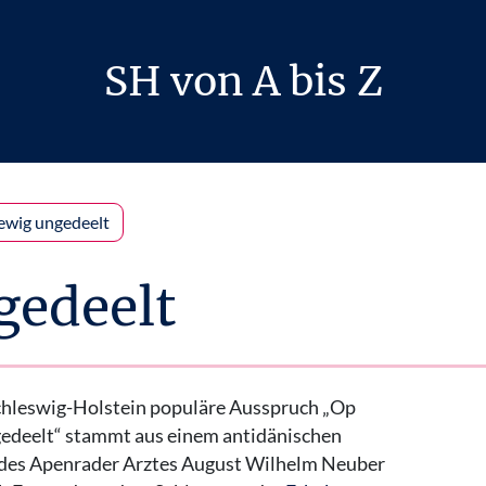
SH von A bis Z
ewig ungedeelt
gedeelt
chleswig-Holstein populäre Ausspruch „Op
edeelt“ stammt aus einem antidänischen
des Apenrader Arztes August Wilhelm Neuber