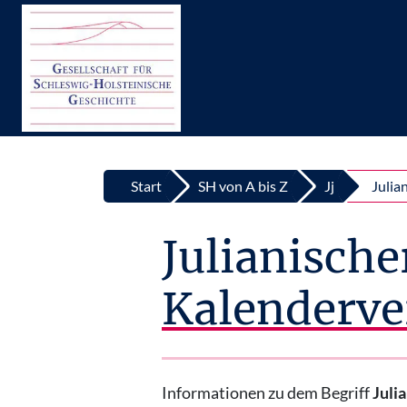
Top
Zum Inhalt springen
Start
SH von A bis Z
Jj
Julia
Julianische
Kalenderve
Informationen zu dem Begriff
Juli