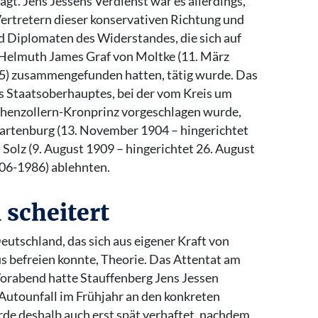
gt. Jens Jessens Verdienst war es allerdings,
Vertretern dieser konservativen Richtung und
d Diplomaten des Widerstandes, die sich auf
 Helmuth James Graf von Moltke (11. März
45) zusammengefunden hatten, tätig wurde. Das
des Staatsoberhauptes, bei der vom Kreis um
henzollern-Kronprinz vorgeschlagen wurde,
artenburg (13. November 1904 – hingerichtet
 Solz (9. August 1909 – hingerichtet 26. August
06-1986) ablehnten.
 scheitert
eutschland, das sich aus eigener Kraft von
s befreien konnte, Theorie. Das Attentat am
Vorabend hatte Stauffenberg Jens Jessen
Autounfall im Frühjahr an den konkreten
urde deshalb auch erst spät verhaftet, nachdem