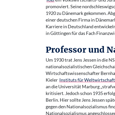
promoviert. Seine nordschleswigs
1920 zu Dänemark gekommen. Abge
einer deutschen Firma in Dänemark 
Karriere in Deutschland entwickeln
in Göttingen für das Fach Finanzw
Professor und Na
Um 1930 trat Jens Jessen in die N
nationalsozialistischen Gleichsch
Wirtschaftswissenschafter Bernha
Kieler
Instituts für Weltwirtschaft
an die Universität Marburg „strafv
kritisiert. Jedoch schon 1935 erfol
Berlin. Hier sollte Jens Jessen sp
gegen den Nationalsozialismus find
Nationalsozialismus angeschlossen