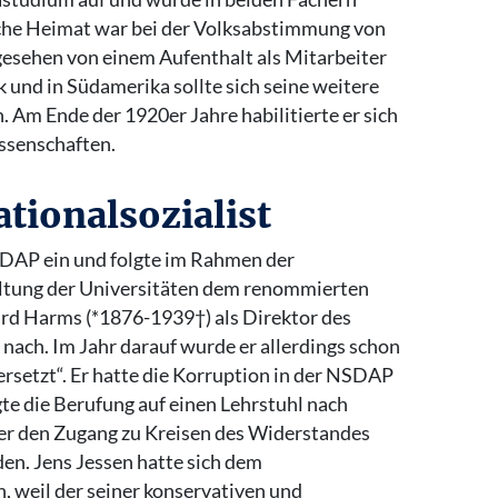
che Heimat war bei der Volksabstimmung von
sehen von einem Aufenthalt als Mitarbeiter
und in Südamerika sollte sich seine weitere
. Am Ende der 1920er Jahre habilitierte er sich
issenschaften.
tionalsozialist
SDAP ein und folgte im Rahmen der
altung der Universitäten dem renommierten
rd Harms (*1876-1939†) als Direktor des
nach. Im Jahr darauf wurde er allerdings schon
ersetzt“. Er hatte die Korruption in der NSDAP
gte die Berufung auf einen Lehrstuhl nach
äter den Zugang zu Kreisen des Widerstandes
en. Jens Jessen hatte sich dem
, weil der seiner konservativen und