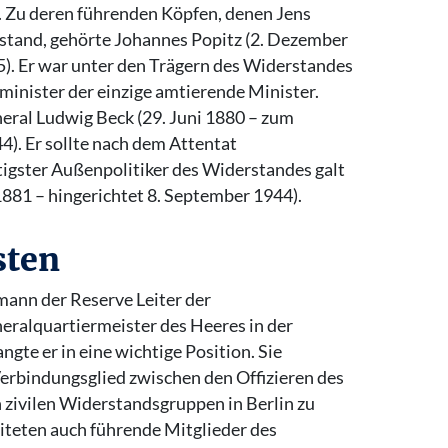
. Zu deren führenden Köpfen, denen Jens
 stand, gehörte Johannes Popitz (2. Dezember
5). Er war unter den Trägern des Widerstandes
zminister der einzige amtierende Minister.
neral Ludwig Beck (29. Juni 1880 – zum
). Er sollte nach dem Attentat
igster Außenpolitiker des Widerstandes galt
1881 – hingerichtet 8. September 1944).
sten
ann der Reserve Leiter der
eralquartiermeister des Heeres in der
ngte er in eine wichtige Position. Sie
Verbindungsglied zwischen den Offizieren des
 zivilen Widerstandsgruppen in Berlin zu
eiteten auch führende Mitglieder des