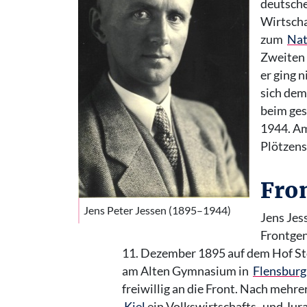
deutsch
Wirtscha
zum
Nat
Zweiten 
er ging n
sich dem
beim ges
1944. Am
Plötzens
Fro
Jens Peter Jessen (1895–1944)
Jens Jes
Frontgen
11. Dezember 1895 auf dem Hof Sto
am Alten Gymnasium in
Flensburg
freiwillig an die Front. Nach meh
Kiel
ein Volkswirtschafts- und Jur