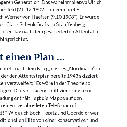
ngeren Generation. Das war einmal etwa Ulrich
nfeld (21. 12.1902 – hingerichtet 8.
h Werner von Haeften (9.10.1908*). Er wurde
on Claus Schenk Graf von Stauffenberg
 einen Tag nach dem gescheiterten Attentat in
hingerichtet.
 einen Plan …
ichtete nach dem Krieg, dass es „Nordmann“, so
 der den Attentatsplan bereits 1943 skizziert
en verzweifelt: `Es wäre in der Theorie so
tigen: Der vortragende Offizier bringt eine
adung enthält, legt die Mappe auf den
 zu einem verabredeten Telefonanruf
igt!’“ Wie auch Beck, Popitz und Goerdeler war
ditionellen Elite von einer konservativen und