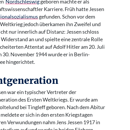
en
Nordschleswig
geboren machte er als
ftswissenschaftler Karriere. Früh hatte Jessen
ionalsozialismus
gefunden. Schon vor dem
Weltkrieg jedoch überkamen ihn Zweifel und
icht nur innerlich auf Distanz: Jessen schloss
 Widerstand an und spielte eine zentrale Rolle
cheiterten Attentat auf Adolf Hitler am 20. Juli
 30. November 1944 wurde er in Berlin-
ee hingerichtet.
ntgeneration
sen war ein typischer Vertreter der
eration des Ersten Weltkriegs. Er wurde am
ltelund bei Tingleff geboren. Nach dem Abitur
meldete er sich in den ersten Kriegstagen
reren Verwundungen nahm Jens Jessen 1917 in
astudium auf und wurde in beiden Fächern