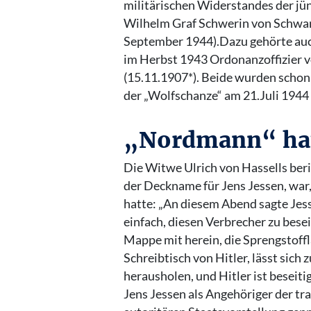
militärischen Widerstandes der jü
Wilhelm Graf Schwerin von Schwane
September 1944).Dazu gehörte auc
im Herbst 1943 Ordonanzoffizier v
(15.11.1907*). Beide wurden schon
der „Wolfschanze“ am 21.Juli 1944 
„Nordmann“ hat
Die Witwe Ulrich von Hassells ber
der Deckname für Jens Jessen, war,
hatte: „An diesem Abend sagte Jess
einfach, diesen Verbrecher zu besei
Mappe mit herein, die Sprengstoffl
Schreibtisch von Hitler, lässt sich
herausholen, und Hitler ist beseit
Jens Jessen als Angehöriger der tra