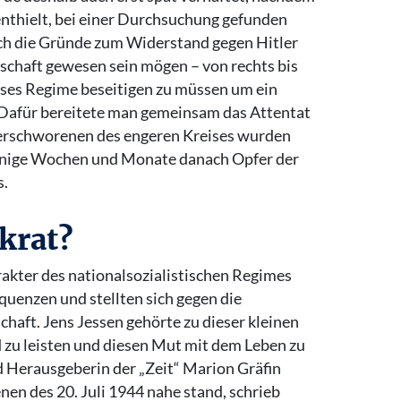
enthielt, bei einer Durchsuchung gefunden
ch die Gründe zum Widerstand gegen Hitler
rschaft gewesen sein mögen – von rechts bis
dieses Regime beseitigen zu müssen um ein
Dafür bereitete man gemeinsam das Attentat
 Verschworenen des engeren Kreises wurden
enige Wochen und Monate danach Opfer der
s.
krat?
akter des nationalsozialistischen Regimes
uenzen und stellten sich gegen die
chaft. Jens Jessen gehörte zu dieser kleinen
 zu leisten und diesen Mut mit dem Leben zu
d Herausgeberin der „Zeit“ Marion Gräfin
nen des 20. Juli 1944 nahe stand, schrieb