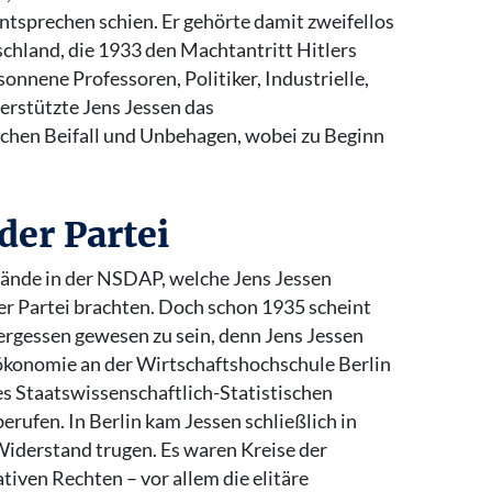
tsprechen schien. Er gehörte damit zweifellos
chland, die 1933 den Machtantritt Hitlers
onnene Professoren, Politiker, Industrielle,
erstützte Jens Jessen das
schen Beifall und Unbehagen, wobei zu Beginn
der Partei
tände in der NSDAP, welche Jens Jessen
der Partei brachten. Doch schon 1935 scheint
vergessen gewesen zu sein, denn Jens Jessen
ökonomie an der Wirtschaftshochschule Berlin
es Staatswissenschaftlich-Statistischen
erufen. In Berlin kam Jessen schließlich in
Widerstand trugen. Es waren Kreise der
tiven Rechten – vor allem die elitäre