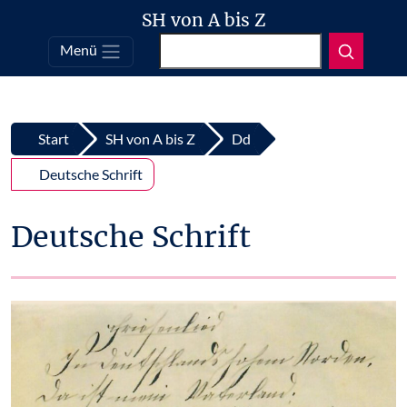
SH von A bis Z
Suchen
Menü
Top
Zum Inhalt springen
Start
SH von A bis Z
Dd
Deutsche Schrift
Deutsche Schrift