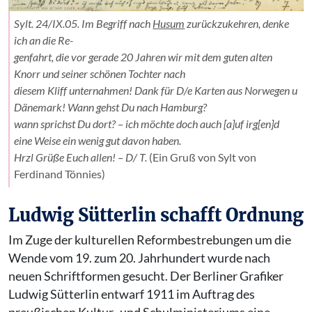
Sylt. 24/IX.05. Im Begriff nach
Husum
zurückzukehren, denke
ich an die Re-
genfahrt, die vor gerade 20 Jahren wir mit dem guten alten
Knorr und seiner schönen Tochter nach
diesem Kliff unternahmen! Dank für D/e Karten aus Norwegen u
Dänemark! Wann gehst Du nach Hamburg?
wann sprichst Du dort? – ich möchte doch auch [a]uf irg[en]d
eine Weise ein wenig gut davon haben.
Hrzl Grüße Euch allen! – D/ T.
(Ein Gruß von Sylt von
Ferdinand Tönnies)
Ludwig Sütterlin schafft Ordnung
Im Zuge der kulturellen Reformbestrebungen um die
Wende vom 19. zum 20. Jahrhundert wurde nach
neuen Schriftformen gesucht. Der Berliner Grafiker
Ludwig Sütterlin entwarf 1911 im Auftrag des