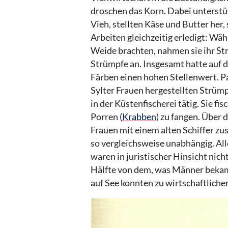
droschen das Korn. Dabei unterstüt
Vieh, stellten Käse und Butter her
Arbeiten gleichzeitig erledigt: Wä
Weide brachten, nahmen sie ihr St
Strümpfe an. Insgesamt hatte auf 
Färben einen hohen Stellenwert. Pa
Sylter Frauen hergestellten Strüm
in der Küstenfischerei tätig. Sie fi
Porren (
Krabben
) zu fangen. Über 
Frauen mit einem alten Schiffer z
so vergleichsweise unabhängig. Al
waren in juristischer Hinsicht nich
Hälfte von dem, was Männer beka
auf See konnten zu wirtschaftliche