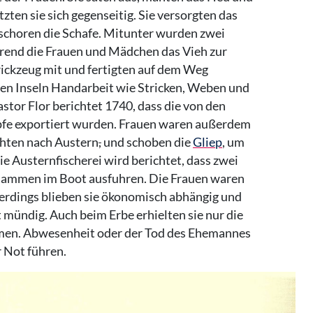
zten sie sich gegenseitig. Sie versorgten das
, schoren die Schafe. Mitunter wurden zwei
hrend die Frauen und Mädchen das Vieh zur
rickzeug mit und fertigten auf dem Weg
den Inseln Handarbeit wie Stricken, Weben und
stor Flor berichtet 1740, dass die von den
pfe exportiert wurden. Frauen waren außerdem
schten nach Austern
,
und schoben die
Gliep
, um
die Austernfischerei wird berichtet, dass zwei
usammen im Boot ausfuhren. Die Frauen waren
lerdings blieben sie ökonomisch abhängig und
t mündig. Auch beim Erbe erhielten sie nur die
men. Abwesenheit oder der Tod des Ehemannes
r Not führen.