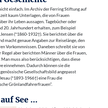
icht einfach. Im Archiv der Ferring Stiftung auf
tszeit kaum Unterlagen, die von Frauen
über ihr Leben aussagen. Tagebücher oder
nd 20. Jahrhundert erhalten, zum Beispiel
Jensen (*1860-1932†). Sie berichtet über die
und macht genaue Angaben zur Reiselänge, den
en Vorkommnissen. Daneben schreibt sie von
er Regel aber berichten Männer über die Frauen,
it. Man muss also berücksichtigen, dass diese
ve einnehmen. Dadurch können sie die
itgenössische Gesellschaftsbild angepasst
esau (*1893-1966†) eine Frau die
sche Grönlandfahrerfrauen”.
 auf See …