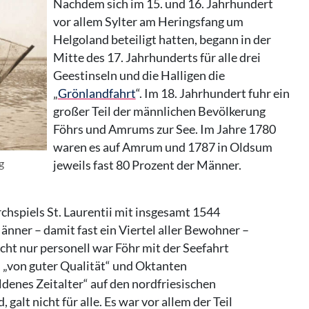
Nachdem sich im 15. und 16. Jahrhundert
vor allem Sylter am Heringsfang um
Helgoland beteiligt hatten, begann in der
Mitte des 17. Jahrhunderts für alle drei
Geestinseln und die Halligen die
„
Grönlandfahrt
“. Im 18. Jahrhundert fuhr ein
großer Teil der männlichen Bevölkerung
Föhrs und Amrums zur See. Im Jahre 1780
waren es auf Amrum und 1787 in Oldsum
g
jeweils fast 80 Prozent der Männer.
chspiels St. Laurentii mit insgesamt 1544
ner – damit fast ein Viertel aller Bewohner –
ht nur personell war Föhr mit der Seefahrt
„von guter Qualität“ und Oktanten
oldenes Zeitalter“ auf den nordfriesischen
 galt nicht für alle. Es war vor allem der Teil