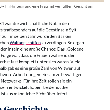
0 – Im Hintergrund eine Frau mit verhülltem Gesicht um
34 war die wirtschaftliche Not in den
s traf besonders auf die Geestinseln Sylt,
n
zu. Im selben Jahr wurde den Basken
schen
Walfangschiffen
zu verdingen. So ergab
 der Inseln eine große Chance: Das „Goldene
e Folge war, dass die Frauen während der
rbst fast komplett unter sich waren. Viele
halb gab es eine große Zahl von Witwen auf
schwere Arbeit nur gemeinsam zu bewältigen
Netzwerke. Für ihre Zeit sollen sie ein
in entwickelt haben. Leider ist die
ist aus männlicher Sicht überliefert.
 Geschichte