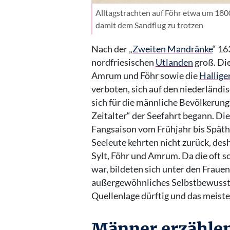
Alltagstrachten auf Föhr etwa um 180
damit dem Sandflug zu trotzen
Nach der „
Zweiten Mandränke
“ 16
nordfriesischen
Utlanden
groß. Die
Amrum und Föhr sowie die
Hallige
verboten, sich auf den niederländi
sich für die männliche Bevölkerung
Zeitalter“ der Seefahrt begann. Di
Fangsaison vom Frühjahr bis Späthe
Seeleute kehrten nicht zurück, des
Sylt, Föhr und Amrum. Da die oft 
war, bildeten sich unter den Frauen 
außergewöhnliches Selbstbewusstse
Quellenlage dürftig und das meiste 
Männer erzählen