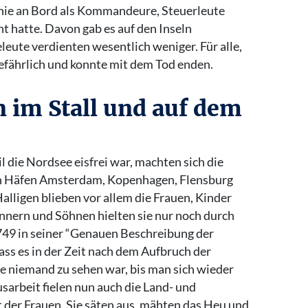
rchie an Bord als Kommandeure, Steuerleute
t hatte. Davon gab es auf den Inseln
leute verdienten wesentlich weniger. Für alle,
 gefährlich und konnte mit dem Tod enden.
 im Stall und auf dem
l die Nordsee eisfrei war, machten sich die
n Häfen Amsterdam, Kopenhagen, Flensburg
lligen blieben vor allem die Frauen, Kinder
nnern und Söhnen hielten sie nur noch durch
1749 in seiner “Genauen Beschreibung der
ss es in der Zeit nach dem Aufbruch der
ie niemand zu sehen war, bis man sich wieder
sarbeit fielen nun auch die Land- und
t der Frauen. Sie säten aus, mähten das Heu und